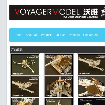
Home
About Us
Products
Join Us
Partners
Contact US
产品信息