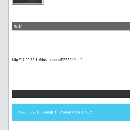
备注:
http://47.99.35.116/instructions/PE35049.pdf
© 2003 - 2010 ShangHai VoyagerModel.Co.Ltd